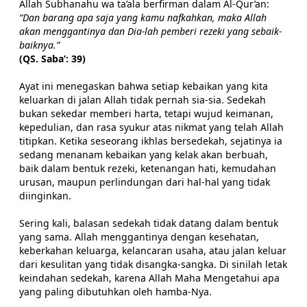
Allah Subhanahu wa ta’ala berfirman dalam Al-Qur’an:
“Dan barang apa saja yang kamu nafkahkan, maka Allah
akan menggantinya dan Dia-lah pemberi rezeki yang sebaik-
baiknya.”
(QS. Saba’: 39)
Ayat ini menegaskan bahwa setiap kebaikan yang kita
keluarkan di jalan Allah tidak pernah sia-sia. Sedekah
bukan sekedar memberi harta, tetapi wujud keimanan,
kepedulian, dan rasa syukur atas nikmat yang telah Allah
titipkan. Ketika seseorang ikhlas bersedekah, sejatinya ia
sedang menanam kebaikan yang kelak akan berbuah,
baik dalam bentuk rezeki, ketenangan hati, kemudahan
urusan, maupun perlindungan dari hal-hal yang tidak
diinginkan.
Sering kali, balasan sedekah tidak datang dalam bentuk
yang sama. Allah menggantinya dengan kesehatan,
keberkahan keluarga, kelancaran usaha, atau jalan keluar
dari kesulitan yang tidak disangka-sangka. Di sinilah letak
keindahan sedekah, karena Allah Maha Mengetahui apa
yang paling dibutuhkan oleh hamba-Nya.